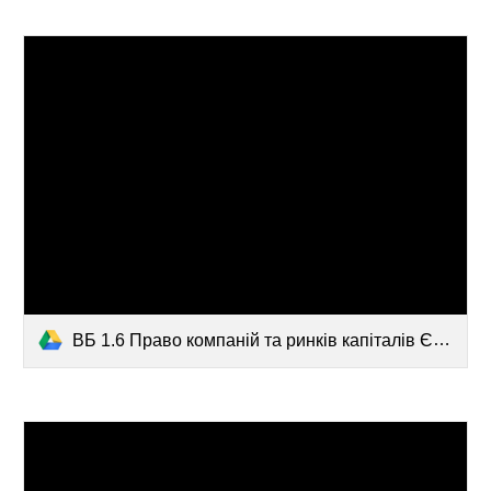
ВБ 1.6 Право компаній та ринків капіталів ЄС маг ДФН.pdf