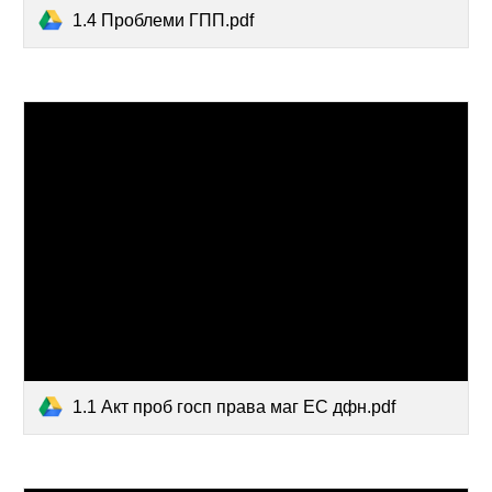
1.4 Проблеми ГПП.pdf
1.1 Акт проб госп права маг ЕС дфн.pdf