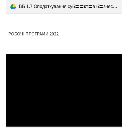
ВБ 1.7 Оподаткування суб〓〓кт〓в б〓знесу маг 25 дфн.pdf
РОБОЧІ ПРОГРАМИ 2022: