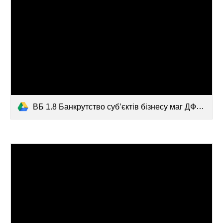
ВБ 1.8 Банкрутство субʼєктів бізнесу маг ДФН.pdf