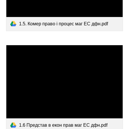
1.5. Комер право і процес маг ЕС дфн.pdf
1.6 Представ в екон прав маг ЕС дфн.pdf