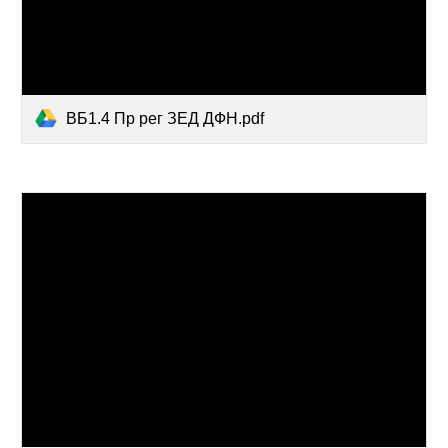
ВБ1.4 Пр рег ЗЕД ДФН.pdf