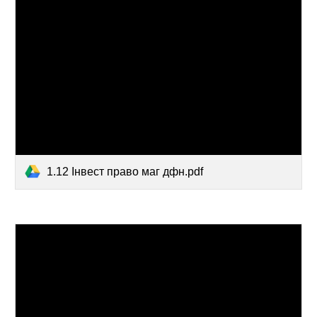
1.12 Інвест право маг дфн.pdf