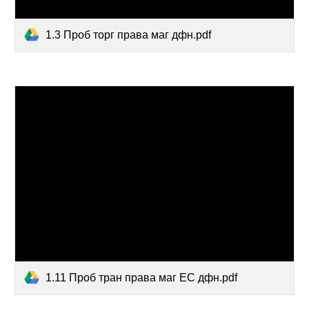
1.3 Проб торг права маг дфн.pdf
1.11 Проб тран права маг ЕС дфн.pdf