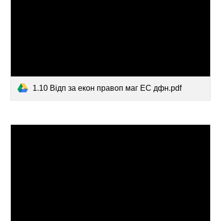
1.10 Відп за екон правоп маг ЕС дфн.pdf