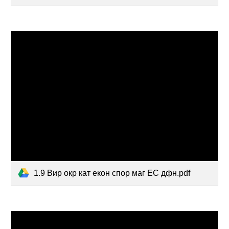
1.9 Вир окр кат екон спор маг ЕС дфн.pdf