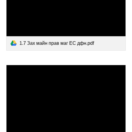
1.7 Зах майн прав маг ЕС дфн.pdf